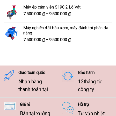
từ
Máy ép cám viên S190 2 Lô Vát
8.300.000 ₫
Khoảng
7.500.000
₫
–
9.500.000
₫
đến
giá:
10.300.000 ₫
từ
Máy nghiền đất bầu ươm, máy đánh tơi phân đa
7.500.000 ₫
năng
đến
Khoảng
7.500.000
₫
–
9.500.000
₫
9.500.000 ₫
giá:
từ
7.500.000 ₫
đến
9.500.000 ₫
Giao toàn quốc
Bảo hành
Nhận hàng
12tháng từ
thanh toán tại
công ty
Giá rẻ
Hỗ trợ
Bán tại xưởng
Tư vấn nhiệt