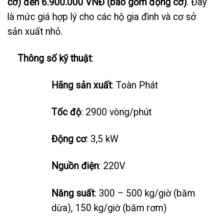
cơ) đến 6.900.000 VNĐ (bao gồm động cơ)
. Đây
là mức giá hợp lý cho các hộ gia đình và cơ sở
sản xuất nhỏ.
Thông số kỹ thuật
:
Hãng sản xuất
: Toàn Phát
Tốc độ
: 2900 vòng/phút
Động cơ
: 3,5 kW
Nguồn điện
: 220V
Năng suất
: 300 – 500 kg/giờ (băm
dừa), 150 kg/giờ (băm rơm)