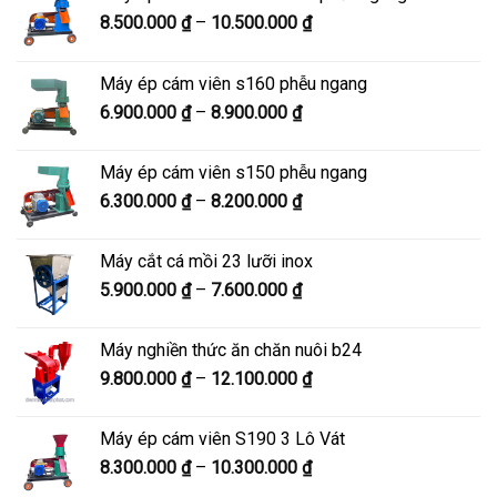
Khoảng
8.500.000
₫
–
10.500.000
₫
giá:
từ
Máy ép cám viên s160 phễu ngang
8.500.000 ₫
Khoảng
6.900.000
₫
–
8.900.000
₫
đến
giá:
10.500.000 ₫
từ
Máy ép cám viên s150 phễu ngang
6.900.000 ₫
Khoảng
6.300.000
₫
–
8.200.000
₫
đến
giá:
8.900.000 ₫
từ
Máy cắt cá mồi 23 lưỡi inox
6.300.000 ₫
Khoảng
5.900.000
₫
–
7.600.000
₫
đến
giá:
8.200.000 ₫
từ
Máy nghiền thức ăn chăn nuôi b24
5.900.000 ₫
Khoảng
9.800.000
₫
–
12.100.000
₫
đến
giá:
7.600.000 ₫
từ
Máy ép cám viên S190 3 Lô Vát
9.800.000 ₫
Khoảng
8.300.000
₫
–
10.300.000
₫
đến
giá:
12.100.000 ₫