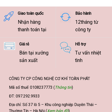
đến
9.500.000 ₫
Giao toàn quốc
Bảo hành
Nhận hàng
12tháng từ
thanh toán tại
công ty
Giá rẻ
Hỗ trợ
Bán tại xưởng
Tư vấn nhiệt
sản xuất
tình
CÔNG TY CP CÔNG NGHỆ CƠ KHÍ TOÀN PHÁT
Mã số thuế: 0108237773 (
Thông tin
)
ĐT: 097.292.9933
Địa chỉ: Số 37 lô 5 – Khu công nghiệp Duyên Thái –
Thường Tín – Hà Nội (
Xem bản đồ
)