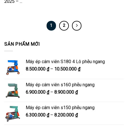
2025 – ...
1
2
SẢN PHẨM MỚI
Máy ép cám viên S180 4 Lô phễu ngang
Khoảng
8.500.000
₫
–
10.500.000
₫
giá:
từ
Máy ép cám viên s160 phễu ngang
8.500.000 ₫
Khoảng
6.900.000
₫
–
8.900.000
₫
đến
giá:
10.500.000 ₫
từ
Máy ép cám viên s150 phễu ngang
6.900.000 ₫
Khoảng
6.300.000
₫
–
8.200.000
₫
đến
giá:
8.900.000 ₫
từ