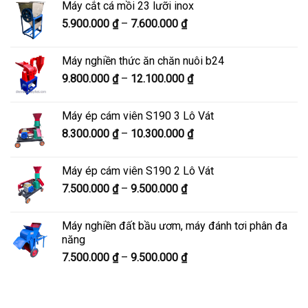
Máy cắt cá mồi 23 lưỡi inox
6.300.000 ₫
Khoảng
5.900.000
₫
–
7.600.000
₫
đến
giá:
8.200.000 ₫
từ
Máy nghiền thức ăn chăn nuôi b24
5.900.000 ₫
Khoảng
9.800.000
₫
–
12.100.000
₫
đến
giá:
7.600.000 ₫
từ
Máy ép cám viên S190 3 Lô Vát
9.800.000 ₫
Khoảng
8.300.000
₫
–
10.300.000
₫
đến
giá:
12.100.000 ₫
từ
Máy ép cám viên S190 2 Lô Vát
8.300.000 ₫
Khoảng
7.500.000
₫
–
9.500.000
₫
đến
giá:
10.300.000 ₫
từ
Máy nghiền đất bầu ươm, máy đánh tơi phân đa
7.500.000 ₫
năng
đến
Khoảng
7.500.000
₫
–
9.500.000
₫
9.500.000 ₫
giá:
từ
7.500.000 ₫