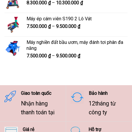
Khoảng
8.300.000
₫
–
10.300.000
₫
đến
giá:
12.100.000 ₫
từ
Máy ép cám viên S190 2 Lô Vát
8.300.000 ₫
Khoảng
7.500.000
₫
–
9.500.000
₫
đến
giá:
10.300.000 ₫
từ
Máy nghiền đất bầu ươm, máy đánh tơi phân đa
7.500.000 ₫
năng
đến
Khoảng
7.500.000
₫
–
9.500.000
₫
9.500.000 ₫
giá:
từ
7.500.000 ₫
đến
9.500.000 ₫
Giao toàn quốc
Bảo hành
Nhận hàng
12tháng từ
thanh toán tại
công ty
Giá rẻ
Hỗ trợ