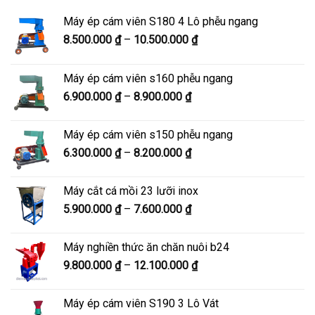
Máy ép cám viên S180 4 Lô phễu ngang
Khoảng
8.500.000
₫
–
10.500.000
₫
giá:
từ
Máy ép cám viên s160 phễu ngang
8.500.000 ₫
Khoảng
6.900.000
₫
–
8.900.000
₫
đến
giá:
10.500.000 ₫
từ
Máy ép cám viên s150 phễu ngang
6.900.000 ₫
Khoảng
6.300.000
₫
–
8.200.000
₫
đến
giá:
8.900.000 ₫
từ
Máy cắt cá mồi 23 lưỡi inox
6.300.000 ₫
Khoảng
5.900.000
₫
–
7.600.000
₫
đến
giá:
8.200.000 ₫
từ
Máy nghiền thức ăn chăn nuôi b24
5.900.000 ₫
Khoảng
9.800.000
₫
–
12.100.000
₫
đến
giá:
7.600.000 ₫
từ
Máy ép cám viên S190 3 Lô Vát
9.800.000 ₫