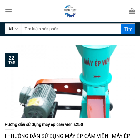
Skip
to
content
Tìm
kiếm:
22
Th3
Hướng dẫn sử dụng máy ép cám viên s250
I –HƯỚNG DẪN SỬ DỤNG MÁY ÉP CÁM VIÊN : MÁY ÉP