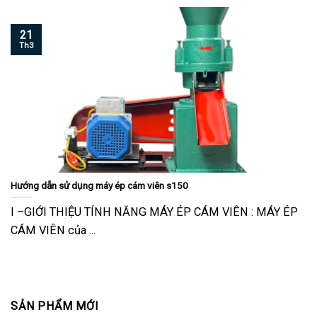
21
Th3
Hướng dẫn sử dụng máy ép cám viên s150
I –GIỚI THIỆU TÍNH NĂNG MÁY ÉP CÁM VIÊN : MÁY ÉP
CÁM VIÊN của ...
SẢN PHẨM MỚI