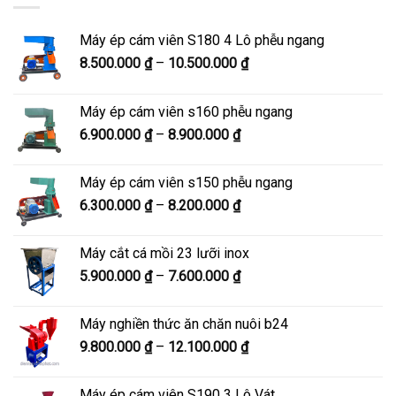
Máy ép cám viên S180 4 Lô phễu ngang
Khoảng
8.500.000
₫
–
10.500.000
₫
giá:
từ
Máy ép cám viên s160 phễu ngang
8.500.000 ₫
Khoảng
6.900.000
₫
–
8.900.000
₫
đến
giá:
10.500.000 ₫
từ
Máy ép cám viên s150 phễu ngang
6.900.000 ₫
Khoảng
6.300.000
₫
–
8.200.000
₫
đến
giá:
8.900.000 ₫
từ
Máy cắt cá mồi 23 lưỡi inox
6.300.000 ₫
Khoảng
5.900.000
₫
–
7.600.000
₫
đến
giá:
8.200.000 ₫
từ
Máy nghiền thức ăn chăn nuôi b24
5.900.000 ₫
Khoảng
9.800.000
₫
–
12.100.000
₫
đến
giá:
7.600.000 ₫
từ
Máy ép cám viên S190 3 Lô Vát