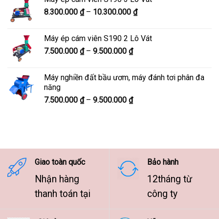
9.800.000 ₫
Khoảng
8.300.000
₫
–
10.300.000
₫
đến
giá:
12.100.000 ₫
từ
Máy ép cám viên S190 2 Lô Vát
8.300.000 ₫
Khoảng
7.500.000
₫
–
9.500.000
₫
đến
giá:
10.300.000 ₫
từ
Máy nghiền đất bầu ươm, máy đánh tơi phân đa
7.500.000 ₫
năng
đến
Khoảng
7.500.000
₫
–
9.500.000
₫
9.500.000 ₫
giá:
từ
7.500.000 ₫
đến
9.500.000 ₫
Giao toàn quốc
Bảo hành
Nhận hàng
12tháng từ
thanh toán tại
công ty