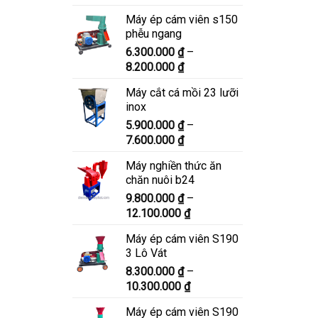
giá:
Máy ép cám viên s150
từ
phễu ngang
6.900.000 ₫
6.300.000
₫
–
đến
Khoảng
8.200.000
₫
8.900.000 ₫
giá:
Máy cắt cá mồi 23 lưỡi
từ
inox
6.300.000 ₫
5.900.000
₫
–
đến
Khoảng
7.600.000
₫
8.200.000 ₫
giá:
Máy nghiền thức ăn
từ
chăn nuôi b24
5.900.000 ₫
9.800.000
₫
–
đến
Khoảng
12.100.000
₫
7.600.000 ₫
giá:
Máy ép cám viên S190
từ
3 Lô Vát
9.800.000 ₫
8.300.000
₫
–
đến
Khoảng
10.300.000
₫
12.100.000 ₫
giá:
Máy ép cám viên S190
từ