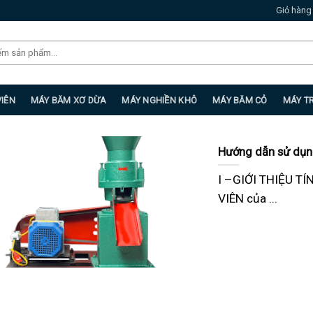
Giỏ hàng
VIÊN
MÁY BĂM XƠ DỪA
MÁY NGHIỀN KHÔ
MÁY BĂM CỎ
MÁY T
Hướng dẫn sử dụn
I –GIỚI THIỆU T
VIÊN của ...