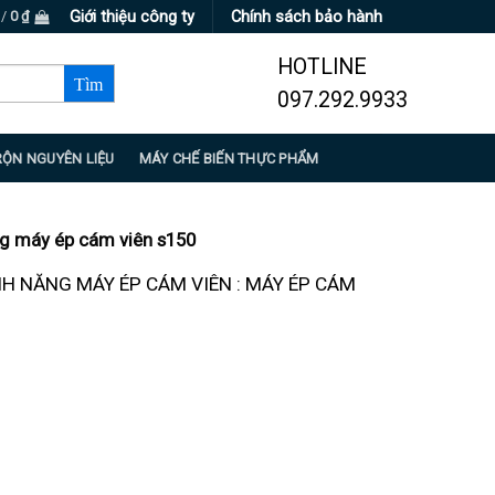
Giới thiệu công ty
Chính sách bảo hành
 /
0
₫
HOTLINE
097.292.9933
RỘN NGUYÊN LIỆU
MÁY CHẾ BIẾN THỰC PHẨM
g máy ép cám viên s150
ÍNH NĂNG MÁY ÉP CÁM VIÊN : MÁY ÉP CÁM