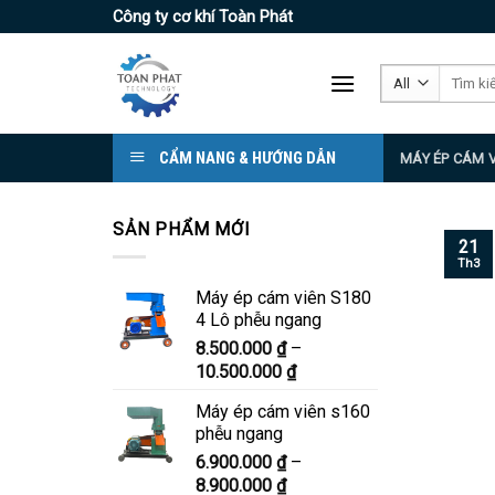
Skip
Công ty cơ khí Toàn Phát
to
content
Tìm
kiếm:
CẨM NANG & HƯỚNG DẪN
MÁY ÉP CÁM 
SẢN PHẨM MỚI
21
Th3
Máy ép cám viên S180
4 Lô phễu ngang
8.500.000
₫
–
Khoảng
10.500.000
₫
giá:
Máy ép cám viên s160
từ
phễu ngang
8.500.000 ₫
6.900.000
₫
–
đến
Khoảng
8.900.000
₫
10.500.000 ₫