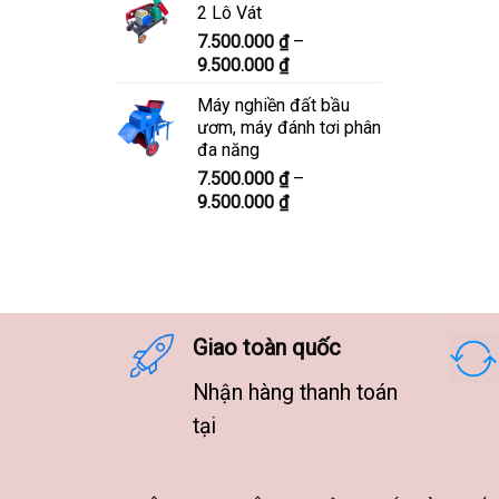
2 Lô Vát
8.300.000 ₫
7.500.000
₫
–
đến
Khoảng
9.500.000
₫
10.300.000 ₫
giá:
Máy nghiền đất bầu
từ
ươm, máy đánh tơi phân
7.500.000 ₫
đa năng
đến
7.500.000
₫
–
9.500.000 ₫
Khoảng
9.500.000
₫
giá:
từ
7.500.000 ₫
đến
9.500.000 ₫
Giao toàn quốc
Nhận hàng thanh toán
tại