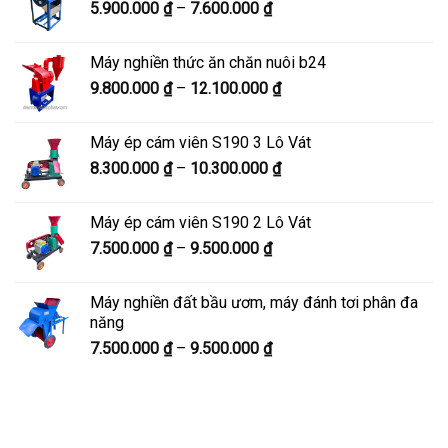
Khoảng
5.900.000
₫
–
7.600.000
₫
đến
giá:
8.200.000 ₫
từ
Máy nghiền thức ăn chăn nuôi b24
5.900.000 ₫
Khoảng
9.800.000
₫
–
12.100.000
₫
đến
giá:
7.600.000 ₫
từ
Máy ép cám viên S190 3 Lô Vát
9.800.000 ₫
Khoảng
8.300.000
₫
–
10.300.000
₫
đến
giá:
12.100.000 ₫
từ
Máy ép cám viên S190 2 Lô Vát
8.300.000 ₫
Khoảng
7.500.000
₫
–
9.500.000
₫
đến
giá:
10.300.000 ₫
từ
Máy nghiền đất bầu ươm, máy đánh tơi phân đa
7.500.000 ₫
năng
đến
Khoảng
7.500.000
₫
–
9.500.000
₫
9.500.000 ₫
giá:
từ
7.500.000 ₫
đến