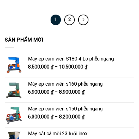
1
2
SẢN PHẨM MỚI
Máy ép cám viên S180 4 Lô phễu ngang
Khoảng
8.500.000
₫
–
10.500.000
₫
giá:
từ
Máy ép cám viên s160 phễu ngang
8.500.000 ₫
Khoảng
6.900.000
₫
–
8.900.000
₫
đến
giá:
10.500.000 ₫
từ
Máy ép cám viên s150 phễu ngang
6.900.000 ₫
Khoảng
6.300.000
₫
–
8.200.000
₫
đến
giá:
8.900.000 ₫
từ
Máy cắt cá mồi 23 lưỡi inox
6.300.000 ₫