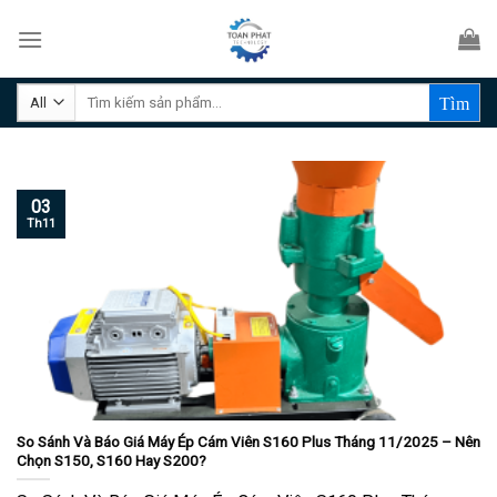
Skip
to
content
Tìm
kiếm:
03
Th11
So Sánh Và Báo Giá Máy Ép Cám Viên S160 Plus Tháng 11/2025 – Nên
Chọn S150, S160 Hay S200?