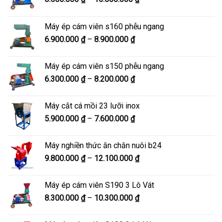
giá:
từ
Máy ép cám viên s160 phễu ngang
8.500.000 ₫
Khoảng
6.900.000
₫
–
8.900.000
₫
đến
giá:
10.500.000 ₫
từ
Máy ép cám viên s150 phễu ngang
6.900.000 ₫
Khoảng
6.300.000
₫
–
8.200.000
₫
đến
giá:
8.900.000 ₫
từ
Máy cắt cá mồi 23 lưỡi inox
6.300.000 ₫
Khoảng
5.900.000
₫
–
7.600.000
₫
đến
giá:
8.200.000 ₫
từ
Máy nghiền thức ăn chăn nuôi b24
5.900.000 ₫
Khoảng
9.800.000
₫
–
12.100.000
₫
đến
giá:
7.600.000 ₫
từ
Máy ép cám viên S190 3 Lô Vát
9.800.000 ₫
Khoảng
8.300.000
₫
–
10.300.000
₫
đến
giá:
12.100.000 ₫
từ