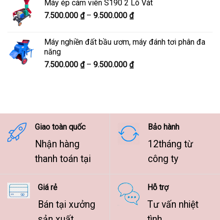
Máy ép cám viên S190 2 Lô Vát
8.300.000 ₫
Khoảng
7.500.000
₫
–
9.500.000
₫
đến
giá:
10.300.000 ₫
từ
Máy nghiền đất bầu ươm, máy đánh tơi phân đa
7.500.000 ₫
năng
đến
Khoảng
7.500.000
₫
–
9.500.000
₫
9.500.000 ₫
giá:
từ
7.500.000 ₫
đến
9.500.000 ₫
Giao toàn quốc
Bảo hành
Nhận hàng
12tháng từ
thanh toán tại
công ty
Giá rẻ
Hỗ trợ
Bán tại xưởng
Tư vấn nhiệt
sản xuất
tình