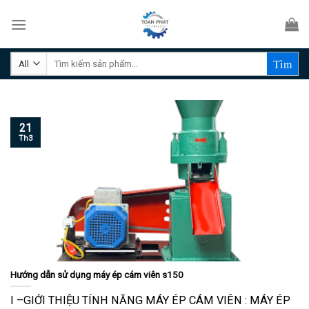
Skip
to
content
Tìm
kiếm:
21
Th3
Hướng dẫn sử dụng máy ép cám viên s150
I –GIỚI THIỆU TÍNH NĂNG MÁY ÉP CÁM VIÊN : MÁY ÉP