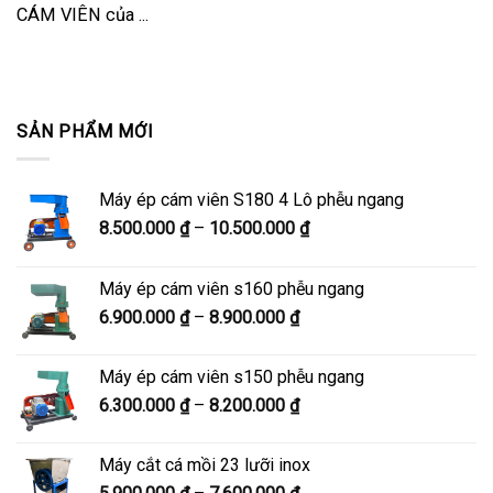
CÁM VIÊN của ...
SẢN PHẨM MỚI
Máy ép cám viên S180 4 Lô phễu ngang
Khoảng
8.500.000
₫
–
10.500.000
₫
giá:
từ
Máy ép cám viên s160 phễu ngang
8.500.000 ₫
Khoảng
6.900.000
₫
–
8.900.000
₫
đến
giá:
10.500.000 ₫
từ
Máy ép cám viên s150 phễu ngang
6.900.000 ₫
Khoảng
6.300.000
₫
–
8.200.000
₫
đến
giá:
8.900.000 ₫
từ
Máy cắt cá mồi 23 lưỡi inox
6.300.000 ₫
Khoảng