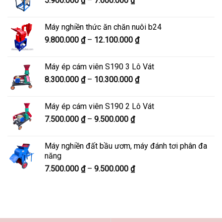
5.900.000
₫
–
7.600.000
₫
đến
giá:
8.200.000 ₫
từ
Máy nghiền thức ăn chăn nuôi b24
5.900.000 ₫
Khoảng
9.800.000
₫
–
12.100.000
₫
đến
giá:
7.600.000 ₫
từ
Máy ép cám viên S190 3 Lô Vát
9.800.000 ₫
Khoảng
8.300.000
₫
–
10.300.000
₫
đến
giá:
12.100.000 ₫
từ
Máy ép cám viên S190 2 Lô Vát
8.300.000 ₫
Khoảng
7.500.000
₫
–
9.500.000
₫
đến
giá:
10.300.000 ₫
từ
Máy nghiền đất bầu ươm, máy đánh tơi phân đa
7.500.000 ₫
năng
đến
Khoảng
7.500.000
₫
–
9.500.000
₫
9.500.000 ₫
giá:
từ
7.500.000 ₫
đến
9.500.000 ₫