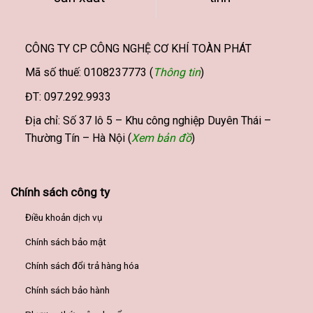
trên
trang
sản
CÔNG TY CP CÔNG NGHỆ CƠ KHÍ TOÀN PHÁT
phẩm
Mã số thuế: 0108237773 (
Thông tin
)
ĐT: 097.292.9933
Địa chỉ: Số 37 lô 5 – Khu công nghiệp Duyên Thái –
Thường Tín – Hà Nội (
Xem bản đồ
)
Chính sách công ty
Điều khoản dịch vụ
Chính sách bảo mật
Chính sách đổi trả hàng hóa
Chính sách bảo hành