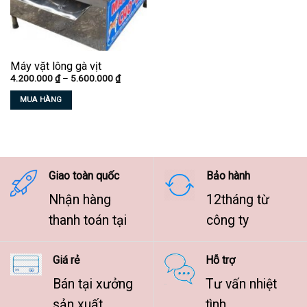
Máy vặt lông gà vịt
Khoảng
4.200.000
₫
–
5.600.000
₫
giá:
từ
MUA HÀNG
4.200.000 ₫
đến
Sản
5.600.000 ₫
phẩm
này
có
nhiều
Giao toàn quốc
Bảo hành
biến
Nhận hàng
12tháng từ
thể.
Các
thanh toán tại
công ty
tùy
chọn
Giá rẻ
Hỗ trợ
có
thể
Bán tại xưởng
Tư vấn nhiệt
được
sản xuất
tình
chọn