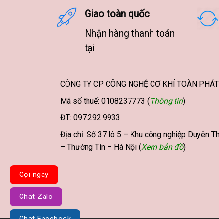
có
Giao toàn quốc
nhiều
biến
Nhận hàng thanh toán
thể.
tại
Các
tùy
chọn
có
CÔNG TY CP CÔNG NGHỆ CƠ KHÍ TOÀN PHÁT
thể
Mã số thuế: 0108237773 (
Thông tin
)
được
chọn
ĐT: 097.292.9933
trên
Địa chỉ: Số 37 lô 5 – Khu công nghiệp Duyên Th
trang
– Thường Tín – Hà Nội (
Xem bản đồ
)
sản
phẩm
Gọi ngay
Chat Zalo
Chat Facebook