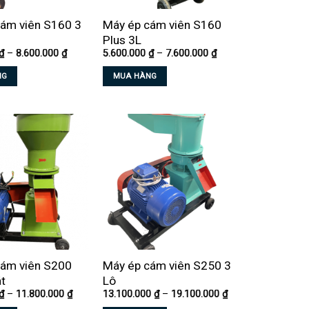
ám viên S160 3
Máy ép cám viên S160
Plus 3L
Khoảng
Khoảng
₫
–
8.600.000
₫
5.600.000
₫
–
7.600.000
₫
giá:
giá:
từ
từ
NG
MUA HÀNG
6.600.000 ₫
5.600.000 ₫
đến
đến
Sản
8.600.000 ₫
7.600.000 ₫
phẩm
này
có
nhiều
biến
thể.
Các
tùy
chọn
có
cám viên S200
Máy ép cám viên S250 3
thể
t
Lô
được
Khoảng
Khoảng
₫
–
11.800.000
₫
13.100.000
₫
–
19.100.000
₫
chọn
giá:
giá: