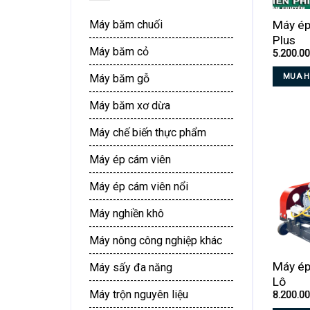
Máy ép
Máy băm chuối
Plus
Máy băm cỏ
5.200.0
MUA 
Máy băm gỗ
Sản
Máy băm xơ dừa
phẩm
này
Máy chế biến thực phẩm
có
nhiều
Máy ép cám viên
biến
Máy ép cám viên nổi
thể.
Các
Máy nghiền khô
tùy
chọn
Máy nông công nghiệp khác
có
Máy ép
Máy sấy đa năng
thể
Lô
được
Máy trộn nguyên liệu
8.200.0
chọn