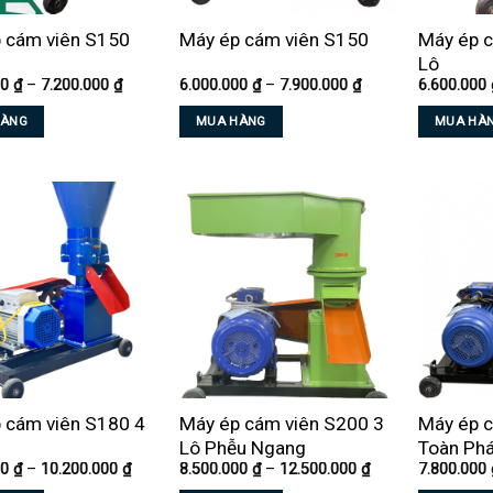
 cám viên S150
Máy ép cám viên S150
Máy ép c
Lô
Khoảng
Khoảng
00
₫
–
7.200.000
₫
6.000.000
₫
–
7.900.000
₫
6.600.000
giá:
giá:
từ
từ
HÀNG
MUA HÀNG
MUA HÀ
5.200.000 ₫
6.000.000 ₫
đến
đến
Sản
Sản
7.200.000 ₫
7.900.000 ₫
phẩm
phẩm
này
này
có
có
nhiều
nhiều
biến
biến
thể.
thể.
Các
Các
tùy
tùy
chọn
chọn
có
có
 cám viên S180 4
Máy ép cám viên S200 3
Máy ép 
thể
thể
Lô Phễu Ngang
Toàn Phá
được
được
Khoảng
Khoảng
00
₫
–
10.200.000
₫
8.500.000
₫
–
12.500.000
₫
7.800.000
chọn
chọn
giá:
giá: