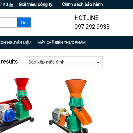
Giới thiệu công ty
Chính sách bảo hành
 /
0
₫
HOTLINE
097.292.9933
RỘN NGUYÊN LIỆU
MÁY CHẾ BIẾN THỰC PHẨM
 results