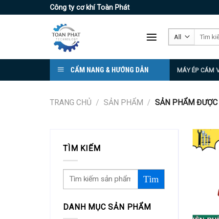
Skip
Công ty cơ khí Toàn Phát
to
content
Tìm
kiếm:
CẨM NANG & HƯỚNG DẪN
MÁY ÉP CÁM 
TRANG CHỦ
/
SẢN PHẨM
/
SẢN PHẨM ĐƯỢC G
TÌM KIẾM
DANH MỤC SẢN PHẨM