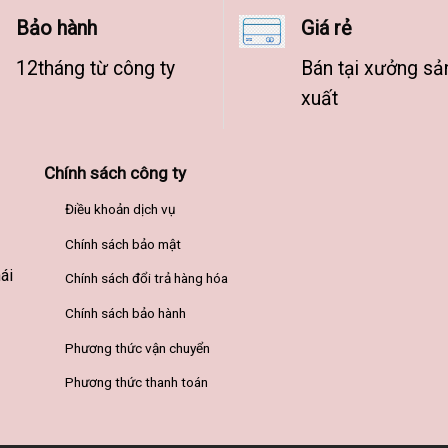
có
Bảo hành
Giá rẻ
nhiều
biến
12tháng từ công ty
Bán tại xưởng sả
thể.
xuất
Các
tùy
chọn
có
Chính sách công ty
thể
Điều khoản dịch vụ
được
chọn
Chính sách bảo mật
trên
ái
Chính sách đổi trả hàng hóa
trang
sản
Chính sách bảo hành
phẩm
Phương thức vận chuyển
Phương thức thanh toán