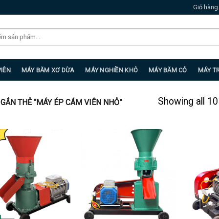
Giỏ hàng
VIÊN
MÁY BĂM XƠ DỪA
MÁY NGHIỀN KHÔ
MÁY BĂM CỎ
MÁY T
Showing all 10
ẮN THẺ “MÁY ÉP CÁM VIÊN NHỎ”