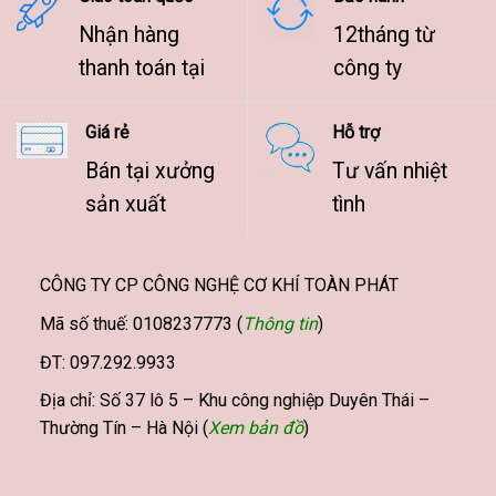
Các
Các
Nhận hàng
12tháng từ
tùy
tùy
thanh toán tại
công ty
chọn
chọn
có
có
thể
thể
Giá rẻ
Hỗ trợ
được
được
chọn
chọn
Bán tại xưởng
Tư vấn nhiệt
trên
trên
sản xuất
tình
trang
trang
sản
sản
phẩm
phẩm
CÔNG TY CP CÔNG NGHỆ CƠ KHÍ TOÀN PHÁT
Mã số thuế: 0108237773 (
Thông tin
)
ĐT: 097.292.9933
Địa chỉ: Số 37 lô 5 – Khu công nghiệp Duyên Thái –
Thường Tín – Hà Nội (
Xem bản đồ
)