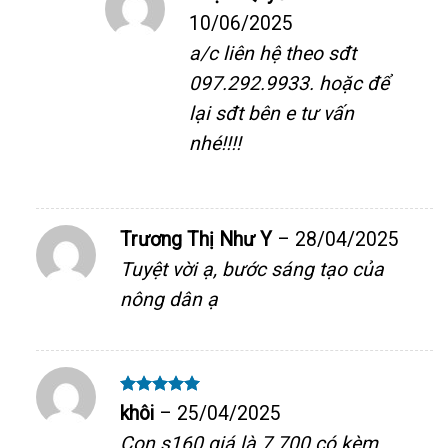
10/06/2025
a/c liên hệ theo sđt
097.292.9933. hoặc để
lại sđt bên e tư vấn
nhé!!!!
Trương Thị Như Y
–
28/04/2025
Tuyệt vời ạ, bước sáng tạo của
nông dân ạ
Được xếp
khôi
–
25/04/2025
hạng
5
5
sao
Con s160 giá là 7.700 có kèm