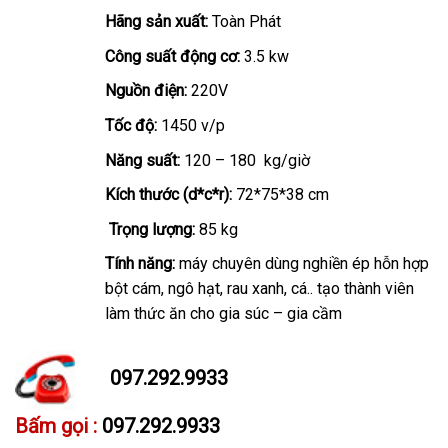
giá:
Hãng sản xuất:
Toàn Phát
từ
5.60
Công suất động cơ:
3.5 kw
đến
Nguồn điện:
220V
7.60
Tốc độ:
1450 v/p
Năng suất:
120 – 180 kg/giờ
Kích thước (d*c*r):
72*75*38 cm
Trọng lượng:
85 kg
Tính năng:
máy chuyên dùng nghiền ép hỗn hợp
bột cám, ngô hạt, rau xanh, cá.. tạo thành viên
làm thức ăn cho gia súc – gia cầm
097.292.9933
Bấm gọi :
097.292.9933