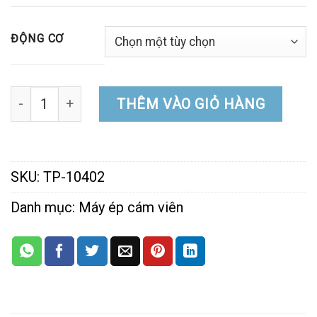
ĐỘNG CƠ
Máy ép cám viên S160 Plus 3L số lượng
THÊM VÀO GIỎ HÀNG
SKU:
TP-10402
Danh mục:
Máy ép cám viên