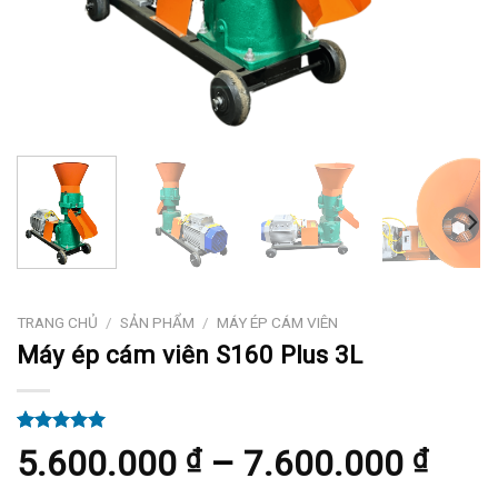
TRANG CHỦ
/
SẢN PHẨM
/
MÁY ÉP CÁM VIÊN
Máy ép cám viên S160 Plus 3L
5.00
2
trên 5
Kho
5.600.000
–
7.600.000
₫
₫
dựa trên
đánh giá