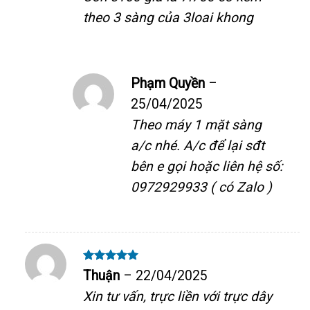
theo 3 sàng của 3loai khong
Phạm Quyền
–
25/04/2025
Theo máy 1 mặt sàng
a/c nhé. A/c để lại sđt
bên e gọi hoặc liên hệ số:
0972929933 ( có Zalo )
Được xếp
Thuận
–
22/04/2025
hạng
5
5
sao
Xin tư vấn, trực liền với trực dây