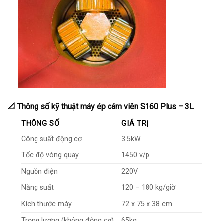
📐
Thông số kỹ thuật máy ép cám viên S160 Plus – 3L
THÔNG SỐ
GIÁ TRỊ
Công suất động cơ
3.5kW
Tốc độ vòng quay
1450 v/p
Nguồn điện
220V
Năng suất
120 – 180 kg/giờ
Kích thước máy
72 x 75 x 38 cm
Trọng lượng (không động cơ)
65kg