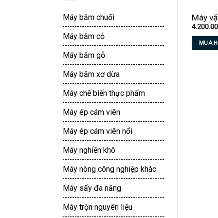
Máy vặt
Máy băm chuối
4.200.0
Máy băm cỏ
MUA 
Máy băm gỗ
Sản
phẩm
Máy băm xơ dừa
này
có
Máy chế biến thực phẩm
nhiều
biến
Máy ép cám viên
thể.
Máy ép cám viên nổi
Các
tùy
Máy nghiền khô
chọn
có
Máy nông công nghiệp khác
thể
Máy sấy đa năng
được
chọn
Máy trộn nguyên liệu
trên