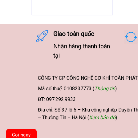
trang
sản
phẩm
Giao toàn quốc
Nhận hàng thanh toán
tại
CÔNG TY CP CÔNG NGHỆ CƠ KHÍ TOÀN PHÁT
Mã số thuế: 0108237773 (
Thông tin
)
ĐT: 097.292.9933
Địa chỉ: Số 37 lô 5 – Khu công nghiệp Duyên Th
– Thường Tín – Hà Nội (
Xem bản đồ
)
Gọi ngay