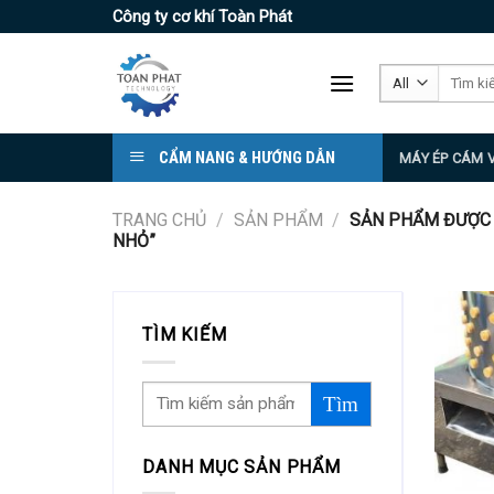
Skip
Công ty cơ khí Toàn Phát
to
content
Tìm
kiếm:
CẨM NANG & HƯỚNG DẪN
MÁY ÉP CÁM 
TRANG CHỦ
/
SẢN PHẨM
/
SẢN PHẨM ĐƯỢC G
NHỎ”
TÌM KIẾM
DANH MỤC SẢN PHẨM