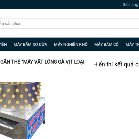
Giỏ hàng
VIÊN
MÁY BĂM XƠ DỪA
MÁY NGHIỀN KHÔ
MÁY BĂM CỎ
MÁY T
ẮN THẺ “MÁY VẶT LÔNG GÀ VỊT LOẠI
Hiển thị kết quả 