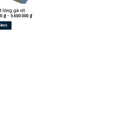
 lông gà vịt
Khoảng
00
₫
–
5.600.000
₫
giá:
từ
HÀNG
4.200.000 ₫
đến
5.600.000 ₫